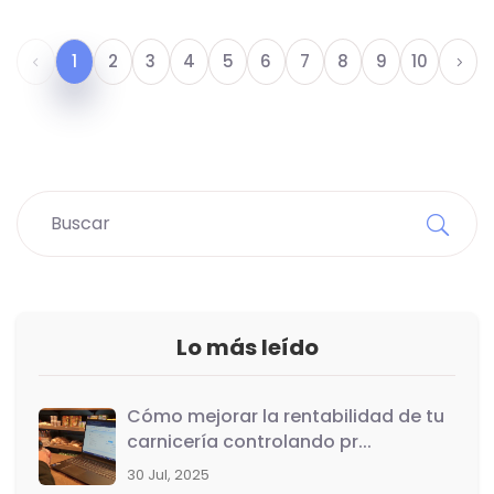
1
2
3
4
5
6
7
8
9
10
Lo más leído
Cómo mejorar la rentabilidad de tu
carnicería controlando pr...
30 Jul, 2025