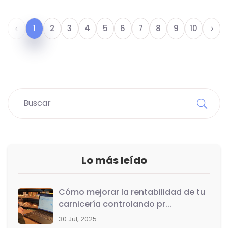
1
2
3
4
5
6
7
8
9
10
Lo más leído
Cómo mejorar la rentabilidad de tu
carnicería controlando pr...
30 Jul, 2025