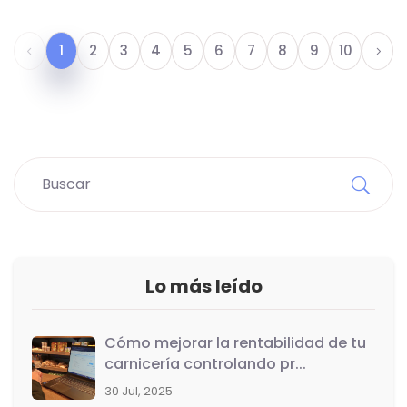
1
2
3
4
5
6
7
8
9
10
Lo más leído
Cómo mejorar la rentabilidad de tu
carnicería controlando pr...
30 Jul, 2025