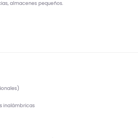
cias, almacenes pequeños.
cionales)
es inalámbricas