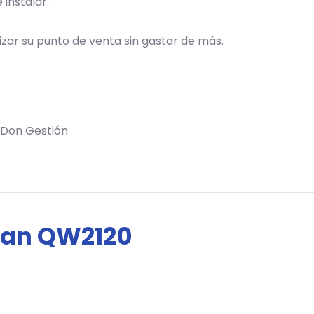
 instalar.
izar su punto de venta sin gastar de más.
 Don Gestión
can QW2120