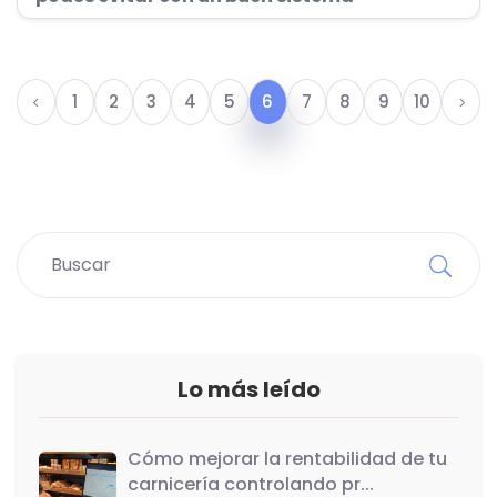
1
2
3
4
5
6
7
8
9
10
Lo más leído
Cómo mejorar la rentabilidad de tu
carnicería controlando pr...