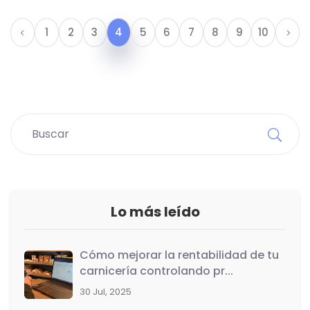
1
2
3
4
5
6
7
8
9
10
Lo más leído
Cómo mejorar la rentabilidad de tu
carnicería controlando pr...
30 Jul, 2025