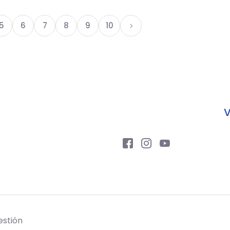
5
6
7
8
9
10
V
estión